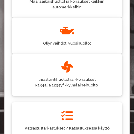
Määräaikaishuollot ja korjaukset kaikkiin
automerkkeihin
Öljynvaihdot, vuosihuollot
Ilmastointihuollot ja -korjaukset,
R134a ja 1234yf -kylmäainehuolto
Katsastustarkastukset / Katsastuksessa käyttö