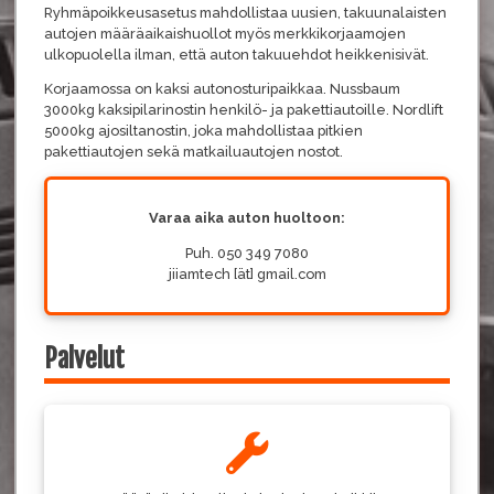
Ryhmäpoikkeusasetus mahdollistaa uusien, takuunalaisten
autojen määräaikaishuollot myös merkkikorjaamojen
ulkopuolella ilman, että auton takuuehdot heikkenisivät.
Korjaamossa on kaksi autonosturipaikkaa. Nussbaum
3000kg kaksipilarinostin henkilö- ja pakettiautoille. Nordlift
5000kg ajosiltanostin, joka mahdollistaa pitkien
pakettiautojen sekä matkailuautojen nostot.
Varaa aika auton huoltoon:
Puh. 050 349 7080
jiiamtech [ät] gmail.com
Palvelut