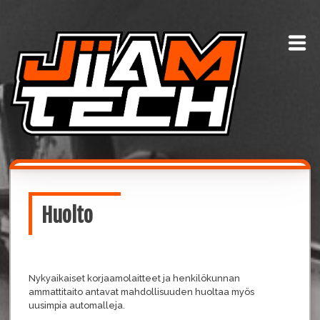
Skip
to
content
Huolto
Nykyaikaiset korjaamolaitteet ja henkilökunnan
ammattitaito antavat mahdollisuuden huoltaa myös
uusimpia automalleja.