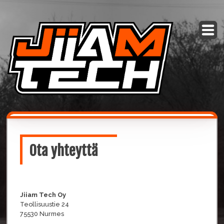
Skip
to
content
Ota yhteyttä
Jiiam Tech Oy
Teollisuustie 24
75530 Nurmes